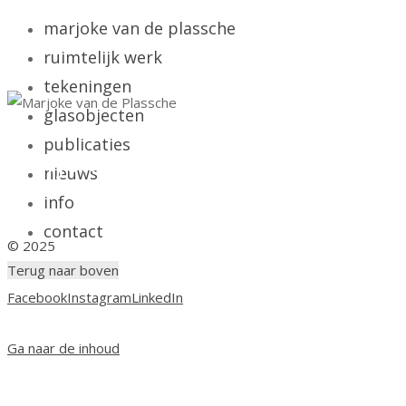
marjoke van de plassche
ruimtelijk werk
tekeningen
glasobjecten
publicaties
Marjoke van de Plassche
nieuws
info
beeldende kunst
contact
© 2025
Terug naar boven
Facebook
Instagram
LinkedIn
Ga naar de inhoud